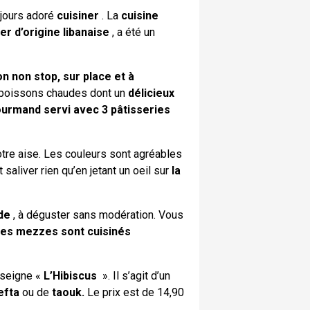
ujours adoré
cuisiner
. La
cuisine
er d’origine libanaise
, a été un
n non stop, sur place et à
boissons chaudes dont un
délicieux
ourmand servi avec 3 pâtisseries
tre aise. Les couleurs sont agréables
 saliver rien qu’en jetant un oeil sur
la
de
, à déguster sans modération. Vous
les mezzes sont cuisinés
nseigne «
L’Hibiscus
». Il s’agit d’un
efta
ou de
taouk.
Le prix est de 14,90