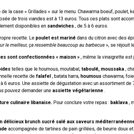
de la case « Grillades » sur le menu. Chawarma boeuf, poulet, ke
sée de trois viandes est à 13 euros. Tous ces plats sont accom
alement disponibles en
sandwiches
, de 5 à 6 euros.
ropre recette. Le
poulet est mariné
dans du citron avec des ép
ur le meilleur, ça ressemble beaucoup au barbecue
», se réjouit l
rites sont confectionnées « maison »
, même la vinaigrette est 
oides
telles que le houmous, moutabal,
taboulé, moussaka
, ch
onnelle recette de
falafel
, batata harra,
houmous
chawarma, foies
 à 6 euros. Une assiette de dégustation avec un assortiment de 
vous pouvez demander une
assiette végétarienne
.
ture culinaire libanaise.
Pour conclure votre repas :
baklava
, 
n délicieux brunch sucré salé aux saveurs méditerranéenn
ude
accompagnée de tartines de pain grillées, de beurre doux et 