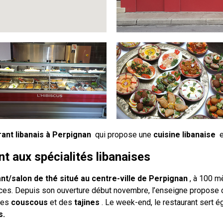
ant libanais à Perpignan
qui propose une
cuisine libanaise
en
t aux spécialités libanaises
t/salon de thé situé au centre-ville de Perpignan
, à 100 mè
laces. Depuis son ouverture début novembre, l’enseigne propose
des
couscous
et des
tajines
. Le week-end, le restaurant sert é
s.