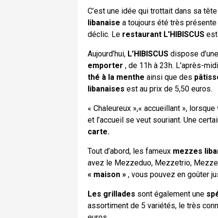
C’est une idée qui trottait dans sa tê
libanaise
a toujours été très présente
déclic. Le
restaurant L'HIBISCUS
est
Aujourd’hui,
L’HIBISCUS
dispose d'une 
emporter
, de 11h à 23h. L'après-mid
thé à la menthe
ainsi que des
pâtiss
libanaises
est au prix de 5,50 euros.
« Chaleureux »,« accueillant », lorsqu
et l’accueil se veut souriant. Une ce
carte.
Tout d’abord, les fameux
mezzes liba
avez le Mezzeduo, Mezzetrio, Mezzequ
« maison »
, vous pouvez en goûter ju
Les grillades
sont également une
spé
assortiment de 5 variétés, le très con
euros.