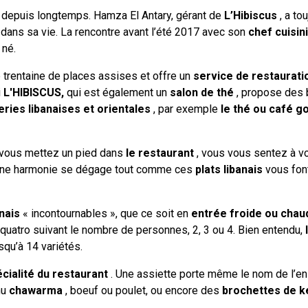
te depuis longtemps. Hamza El Antary, gérant de
L’Hibiscus
, a to
 dans sa vie. La rencontre avant l’été 2017 avec son
chef cuisini
 né.
trentaine de places assises et offre un
service de restauratio
i
L'HIBISCUS,
qui est également un
salon de thé
, propose des 
eries libanaises et orientales
, par exemple
le thé ou café g
e vous mettez un pied dans
le restaurant
, vous vous sentez à vo
rtaine harmonie se dégage tout comme ces
plats libanais
vous font
nais
« incontournables », que ce soit en
entrée froide ou chau
atro suivant le nombre de personnes, 2, 3 ou 4. Bien entendu,
squ’à 14 variétés.
cialité du restaurant
. Une assiette porte même le nom de l’e
nu
chawarma
, boeuf ou poulet, ou encore des
brochettes de k