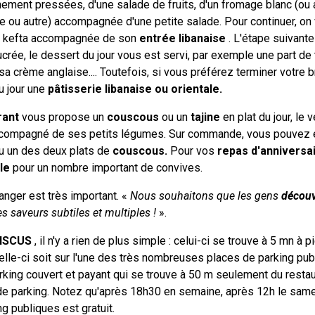
hement pressées, d'une salade de fruits, d'un fromage blanc (ou a
te ou autre) accompagnée d'une petite salade. Pour continuer, o
u kefta accompagnée de son
entrée libanaise
. L'étape suivante
sucrée, le dessert du jour vous est servi, par exemple une part 
 crème anglaise.... Toutefois, si vous préférez terminer votre b
u jour une
pâtisserie libanaise ou orientale.
rant
vous propose un
couscous
ou un
tajine
en plat du jour, l
ccompagné de ses petits légumes. Sur commande, vous pouvez 
 un des deux plats de
couscous.
Pour vos
repas d'anniversa
le
pour un nombre important de convives.
anger est très important. «
Nous souhaitons que les gens
découv
es saveurs subtiles et multiples !
».
BISCUS
, il n'y a rien de plus simple : celui-ci se trouve à 5 mn à p
elle-ci soit sur l'une des très nombreuses places de parking pub
arking couvert et payant qui se trouve à 50 m seulement du restaur
 parking. Notez qu'après 18h30 en semaine, après 12h le samedi,
g publiques est gratuit.