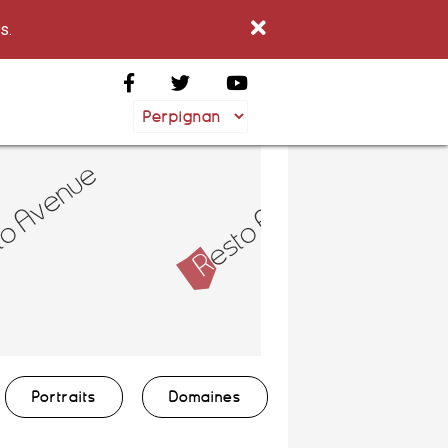
s.
Portraits
Domaines