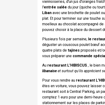
viennoiseries, d'un jus d'oranges fraîc
l'
entrée salée
du jour (quiche ou tour
Liban
avec une brochette de poulet o
plat. Et pour terminer sur une touche 
moelleux au chocolat accompagné de sa
pouvez choisir à la place du dessert d
Plusieurs fois par semaine,
le restau
déguster un couscous poulet bœuf a
quatre plats de
tajines
proposés et/ou
vous préparer une
commande spécia
Au
restaurant L’HIBISCUS
, le bien m
libanaise
et surtout qu'ils apprécient s
Pour vous rendre au
restaurant L'HI
êtes en voiture, vous pouvez laisser c
restaurant soit à Central Parking, un p
comptez 1 euro pour une demi-heure de
stationnement sur les places de parkin