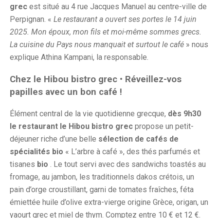
grec
est situé au 4 rue Jacques Manuel au centre-ville de
Perpignan. «
Le restaurant a ouvert ses portes le 14 juin
2025. Mon époux, mon fils et moi-même sommes grecs.
La cuisine du Pays nous manquait et surtout le café
» nous
explique Athina Kampani, la responsable.
Chez le Hibou bistro grec • Réveillez-vos
papilles avec un bon café !
Élément central de la vie quotidienne grecque,
dès 9h30
le restaurant le Hibou bistro grec
propose un petit-
déjeuner riche d’une belle
sélection de cafés de
spécialités bio
« L’arbre à café », des thés parfumés et
tisanes
bio
. Le tout servi avec des sandwichs toastés au
fromage, au jambon, les traditionnels dakos crétois, un
pain d’orge croustillant, garni de tomates fraîches, féta
émiettée huile d’olive extra-vierge origine Grèce, origan, un
yaourt grec et miel de thym. Comptez entre 10 € et 12 €.